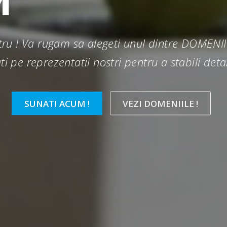
M
AICI PEN
ostru ! Va rugam sa alegeti unul dintre DOMEN
ati pe reprezentatii nostri pentru a stabili detal
SUNATI ACUM !
VEZI DOMENIILE !