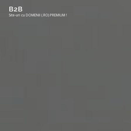
Sari
B2B
la
Site-uri cu DOMENII (.RO) PREMIUM !
conținut