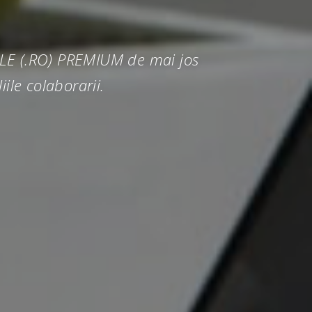
TRU TINE
IILE (.RO) PREMIUM de mai jos
iile colaborarii.