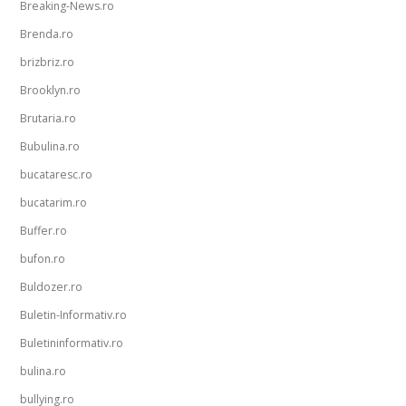
Breaking-News.ro
Brenda.ro
brizbriz.ro
Brooklyn.ro
Brutaria.ro
Bubulina.ro
bucataresc.ro
bucatarim.ro
Buffer.ro
bufon.ro
Buldozer.ro
Buletin-Informativ.ro
Buletininformativ.ro
bulina.ro
bullying.ro