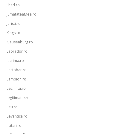
jihad.ro
JumatateaMea.ro
juristi.ro
Kings.ro
Klausenburg.ro
Labrador.ro
lacrima.ro
Lactobar.ro
Lampion.ro
Lechinta.ro
legitimatie.ro
Leu.ro
Levantica.ro
licitari.ro