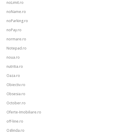
noLimit.ro
noName.ro
noParking.ro
noPay.ro
normare.ro
Notepad.ro
noua.ro
nutritia.ro
Oaza.ro
Obiectiv.ro
Obsesia.ro
October.ro
Oferte-Imobiliare.ro
off-line.ro
Oglinda.ro