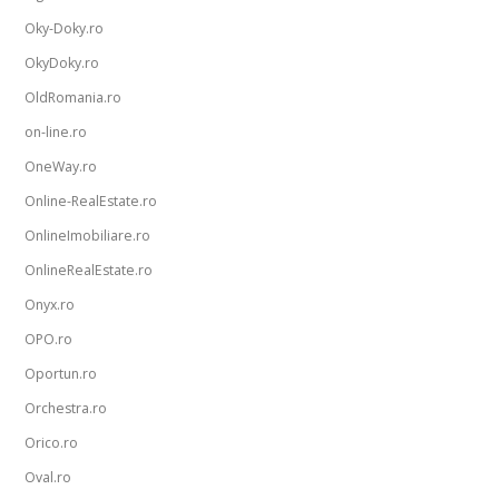
Oky-Doky.ro
OkyDoky.ro
OldRomania.ro
on-line.ro
OneWay.ro
Online-RealEstate.ro
OnlineImobiliare.ro
OnlineRealEstate.ro
Onyx.ro
OPO.ro
Oportun.ro
Orchestra.ro
Orico.ro
Oval.ro