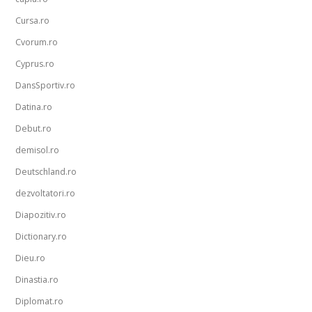
Cursa.ro
Cvorum.ro
Cyprus.ro
DansSportiv.ro
Datina.ro
Debut.ro
demisol.ro
Deutschland.ro
dezvoltatori.ro
Diapozitiv.ro
Dictionary.ro
Dieu.ro
Dinastia.ro
Diplomat.ro