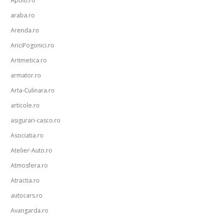
Apolo.ro
araba.ro
Arenda.ro
AriciPogonici.ro
Aritmetica.ro
armator.ro
Arta-Culinara.ro
articole.ro
asigurari-casco.ro
Asociatia.ro
Atelier-Auto.ro
Atmosfera.ro
Atractia.ro
autocars.ro
Avangarda.ro