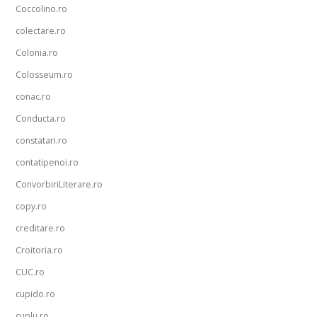
Coccolino.ro
colectare.ro
Colonia.ro
Colosseum.ro
conac.ro
Conducta.ro
constatari.ro
contatipenoi.ro
ConvorbiriLiterare.ro
copy.ro
creditare.ro
Croitoria.ro
CUC.ro
cupido.ro
cuplu.ro