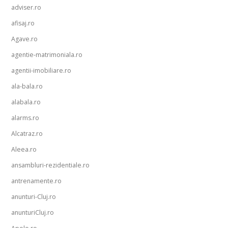
adviser.ro
afisaj.ro
Agave.ro
agentie-matrimoniala.ro
agentii-imobiliare.ro
ala-bala.ro
alabala.ro
alarms.ro
Alcatraz.ro
Aleea.ro
ansambluri-rezidentiale.ro
antrenamente.ro
anunturi-Cluj.ro
anunturiCluj.ro