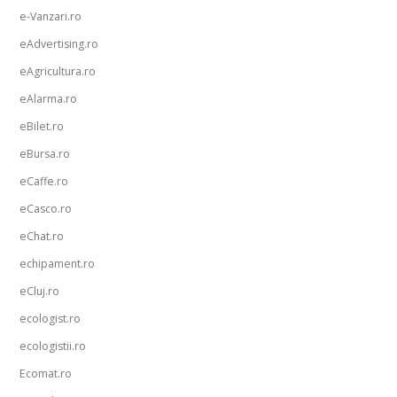
e-Vanzari.ro
eAdvertising.ro
eAgricultura.ro
eAlarma.ro
eBilet.ro
eBursa.ro
eCaffe.ro
eCasco.ro
eChat.ro
echipament.ro
eCluj.ro
ecologist.ro
ecologistii.ro
Ecomat.ro