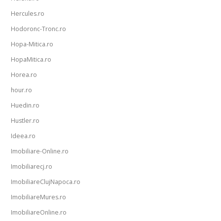
Hercules.ro
Hodoronc-Tronc.ro
Hopa-Mitica.ro
HopaMitica.ro
Horea.ro
hour.ro
Huedin.ro
Hustler.ro
Ideea.ro
Imobiliare-Online.ro
Imobiliarecj.ro
ImobiliareClujNapoca.ro
ImobiliareMures.ro
ImobiliareOnline.ro