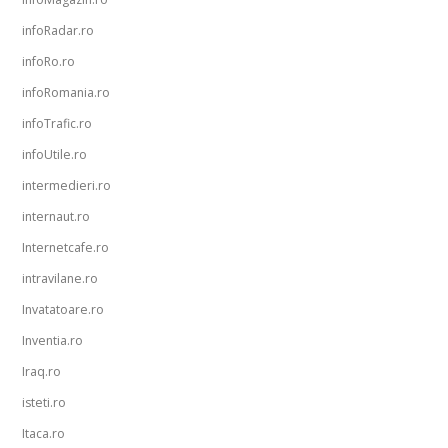
infoRadar.ro
infoRo.ro
infoRomania.ro
infoTrafic.ro
infoUtile.ro
intermedieri.ro
internaut.ro
Internetcafe.ro
intravilane.ro
Invatatoare.ro
Inventia.ro
Iraq.ro
isteti.ro
Itaca.ro