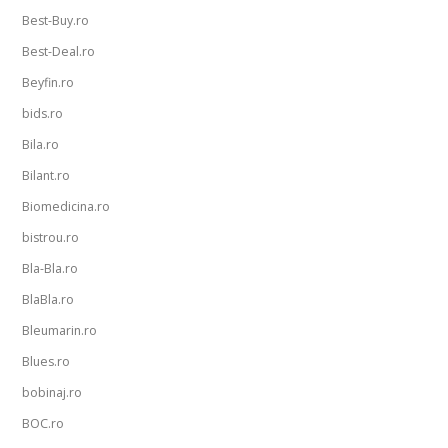
Best-Buy.ro
Best-Deal.ro
Beyfin.ro
bids.ro
Bila.ro
Bilant.ro
Biomedicina.ro
bistrou.ro
Bla-Bla.ro
BlaBla.ro
Bleumarin.ro
Blues.ro
bobinaj.ro
BOC.ro