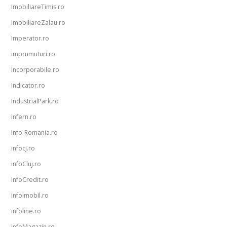
ImobiliareTimis.ro
ImobiliareZalau.ro
Imperator.ro
imprumuturi.ro
incorporabile.ro
Indicator.ro
IndustrialPark.ro
infern.ro
info-Romania.ro
infocj.ro
infoCluj.ro
infoCredit.ro
infoimobil.ro
infoline.ro
infoMagazin.ro