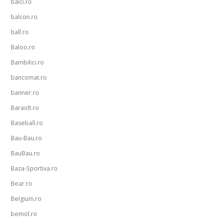
balci.ro
balcon.ro
ball.ro
Baloo.ro
Bambilici.ro
bancomat.ro
banner.ro
Baraolt.ro
Baseball.ro
Bau-Bau.ro
BauBau.ro
Baza-Sportiva.ro
Bear.ro
Belgium.ro
bemol.ro