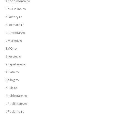
eCondimente.ro
Edu-Online.ro
eFactory.ro
eFormare.ro
elementar.ro
eMarket.ro
EMO.ro
Energie.ro
ePapetarie.ro
ePiata.ro
Epilog.ro
ePub.ro
ePublicitate.ro
eRealEstate.ro
eReclame.ro