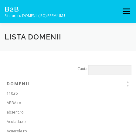
Sari
B2B
la
Meniu
conținut
Site-uri cu DOMENII (.RO) PREMIUM !
LISTA DOMENII
Cauta:
DOMENII
110.ro
ABBA.ro
absent.ro
Acolada.ro
Acuarela.ro